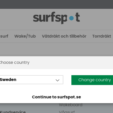
surf
Wake/Tub
Våtdräkt och tillbehör
Torrdräkt
Choose country
 Stockholm
Guider
Sweden
Change country
eden AB
Vindsurfing
väg 8
Kitesurfing
Continue to surfspot.se
ens Kurva
SUP
Wakeboard
/Kundservice
Vågsurf