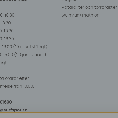
Våtdräkter och torrdräkter
00-18.30
Swimrun/Triathlon
0-18.30
0-18.30
00-18.30
-16:00 (19:e juni stängt)
0-15.00 (20 juni stängt)
ngt
a ordrar efter
else från 10.00.
101600
o@surfspot.se