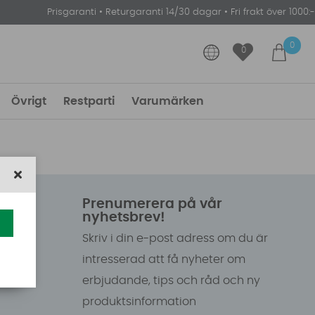
Prisgaranti
•
Returgaranti 14/30 dagar
•
Fri frakt över 1000:-
0
0
Övrigt
Restparti
Varumärken
Prenumerera på vår
nyhetsbrev!
Skriv i din e-post adress om du är
intresserad att få nyheter om
erbjudande, tips och råd och ny
produktsinformation