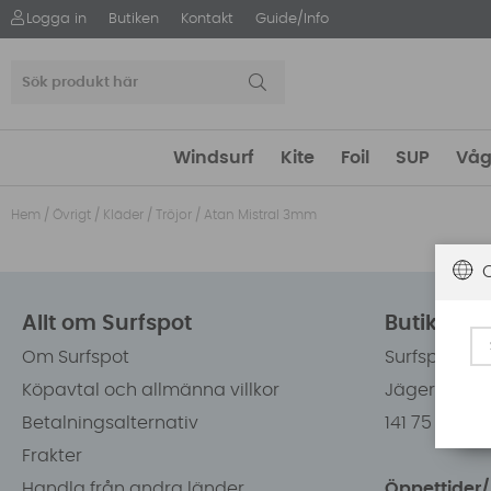
Logga in
Butiken
Kontakt
Guide/Info
Windsurf
Kite
Foil
SUP
Våg
Hem
/
Övrigt
/
Kläder
/
Tröjor
/
Atan Mistral 3mm
Allt om Surfspot
Butiken i
Om Surfspot
Surfspot Sw
Köpavtal och allmänna villkor
Jägerhorns 
Betalningsalternativ
141 75 Kung
Frakter
Handla från andra länder
Öppettider