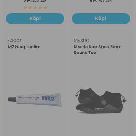
279 SEK
419 SEK
Köp!
Köp!
Ascan
Mystic
M2 Neoprenlim
Mystic Star Shoe 3mm
Round Toe