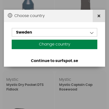
Choose country
Sweden
99 SEK
249 SEK
Change country
149 SEK
349 SEK
Continue to surfspot.se
Köp!
Köp!
Mystic
Mystic
Mystic Dry Pocket DTS
Mystic Captain Cap
Fidlock
Rosewood