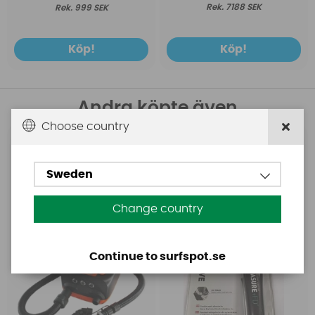
7188 SEK
999 SEK
Köp!
Köp!
Andra köpte även
Choose country
Base
Aquasure
Base Rechargeable
Aquasure FD
Sweden
SUP Pump
Change country
Continue to surfspot.se