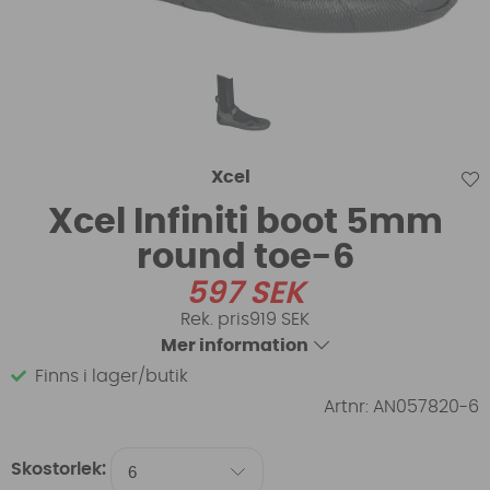
Xcel
Xcel Infiniti boot 5mm
round toe-6
597
SEK
919 SEK
Mer information
Finns i lager/butik
Artnr:
AN057820-6
Skostorlek: