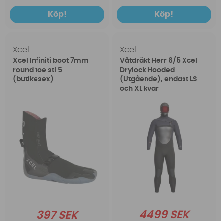
Köp!
Köp!
Xcel
Xcel
Xcel Infiniti boot 7mm
Våtdräkt Herr 6/5 Xcel
round toe stl 5
Drylock Hooded
(butikesex)
(Utgående), endast LS
och XL kvar
4499 SEK
397 SEK