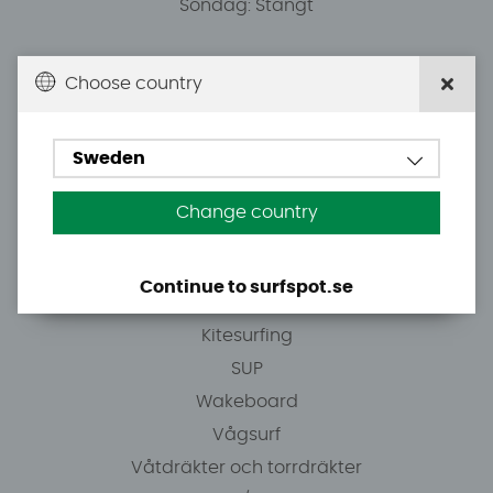
Söndag: Stängt
Du kan hämta ordrar efter överenskommelse från
Choose country
10.00.
Sweden
Tel: +46 8 7101600
E-post: info@surfspot.se
Change country
Guider
Continue to surfspot.se
Vindsurfing
Kitesurfing
SUP
Wakeboard
Vågsurf
Våtdräkter och torrdräkter