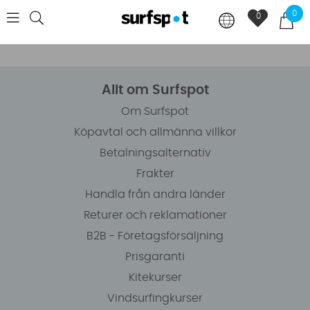
0
0
Allt om Surfspot
Om Surfspot
Köpavtal och allmänna villkor
Betalningsalternativ
Frakter
Handla från andra länder
Returer och reklamationer
B2B - Företagsförsäljning
Prisgaranti
Kitekurser
Vindsurfingkurser