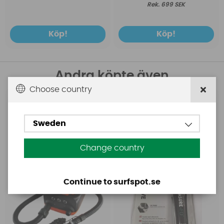
699 SEK
Köp!
Köp!
Andra köpte även
Choose country
Base
Aquasure
Base Rechargeable
Aquasure FD
Sweden
SUP Pump
Change country
Continue to surfspot.se