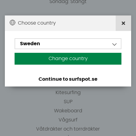
Söndag: Stängt
Du kan hämta ordrar efter överenskommelse från
Choose country
10.00.
Sweden
Tel: +46 8 7101600
E-post: info@surfspot.se
Change country
Guider
Continue to surfspot.se
Vindsurfing
Kitesurfing
SUP
Wakeboard
Vågsurf
Våtdräkter och torrdräkter