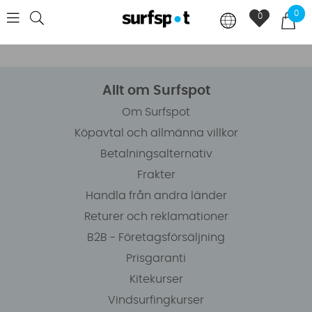
0
0
Allt om Surfspot
Om Surfspot
Köpavtal och allmänna villkor
Betalningsalternativ
Frakter
Handla från andra länder
Returer och reklamationer
B2B - Företagsförsäljning
Prisgaranti
Kitekurser
Vindsurfingkurser