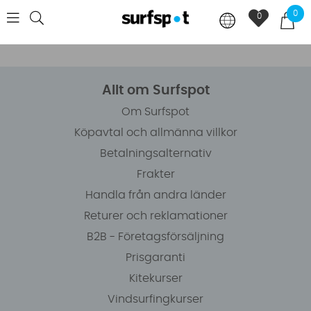
0
0
Allt om Surfspot
Om Surfspot
Köpavtal och allmänna villkor
Betalningsalternativ
Frakter
Handla från andra länder
Returer och reklamationer
B2B - Företagsförsäljning
Prisgaranti
Kitekurser
Vindsurfingkurser