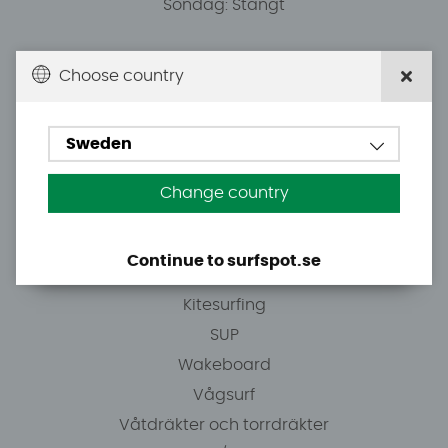
Söndag: Stängt
Du kan hämta ordrar efter överenskommelse från
Choose country
10.00.
Sweden
Tel: +46 8 7101600
E-post: info@surfspot.se
Change country
Guider
Continue to surfspot.se
Vindsurfing
Kitesurfing
SUP
Wakeboard
Vågsurf
Våtdräkter och torrdräkter