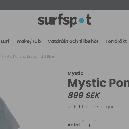
surf
Wake/Tub
Våtdräkt och tillbehör
Torrdräkt
/
Mystic Poncho Brand Tidal Blue
Mystic
Mystic Pon
899
SEK
6-14 arbetsdagar
Antal: