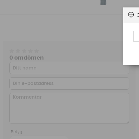
0 omdömen
Betyg