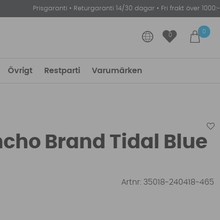
Prisgaranti
•
Returgaranti 14/30 dagar
•
Fri frakt över 1000:-
0
0
Övrigt
Restparti
Varumärken
cho Brand Tidal Blue
Artnr:
35018-240418-465