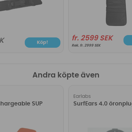
fr. 2599 SEK
K
Köp!
fr. 2999 SEK
Andra köpte även
Earlabs
chargeable SUP
SurfEars 4.0 öronpl