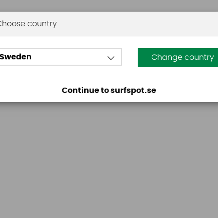
Choose country
Omdömen
Sweden
Change country
Den här produkten har inga recensioner. Du måste vara
Continue to surfspot.se