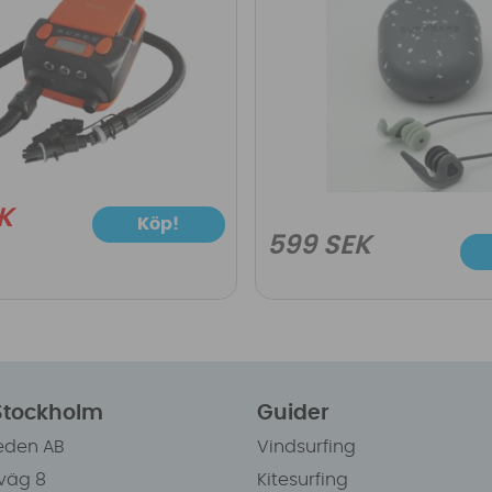
K
Köp!
599 SEK
 Stockholm
Guider
eden AB
Vindsurfing
väg 8
Kitesurfing