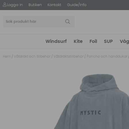
Logga in
Butiken
Kontakt
Guide/Info
Windsurf
Kite
Foil
SUP
Våg
Hem
/
Våtdräkt och tillbehör
/
Våtdräktstillbehör
/
Poncho och handdukar