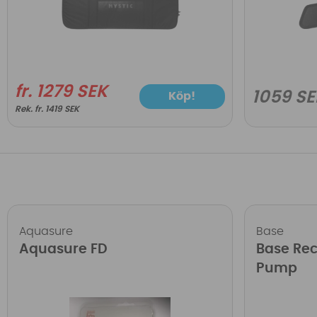
fr. 1279 SEK
1059 SE
Köp!
fr. 1419 SEK
Aquasure
Base
Aquasure FD
Base Re
Pump