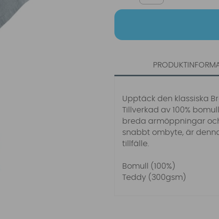
PRODUKTINFORM
Upptäck den klassiska Bra
Tillverkad av 100% bomull
breda armöppningar och 
snabbt ombyte, är denna
tillfälle.
Bomull (100%)
Teddy (300gsm)