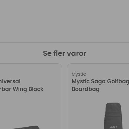
Se fler varor
Mystic
niversal
Mystic Saga Golfba
rbar Wing Black
Boardbag