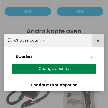
Köp!
Köp!
Andra köpte även
Choose country
Base
Aquasure
Base Rechargeable
Aquasure FD
SUP Pump
Sweden
Change country
Continue to surfspot.se