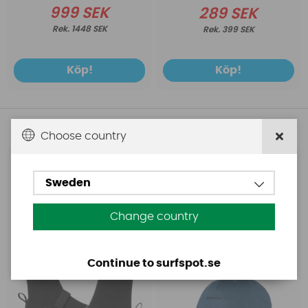
999 SEK
289 SEK
1448 SEK
399 SEK
Köp!
Köp!
Andra köpte även
Choose country
Mystic
Mystic
Sweden
Mystic Ease Boot 3mm
Mystic Dad Cap Tidal
Round Toe
Blue
Change country
Continue to surfspot.se