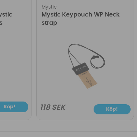
Mystic
ystic
Mystic Keypouch WP Neck
s
strap
118 SEK
Köp!
Köp!