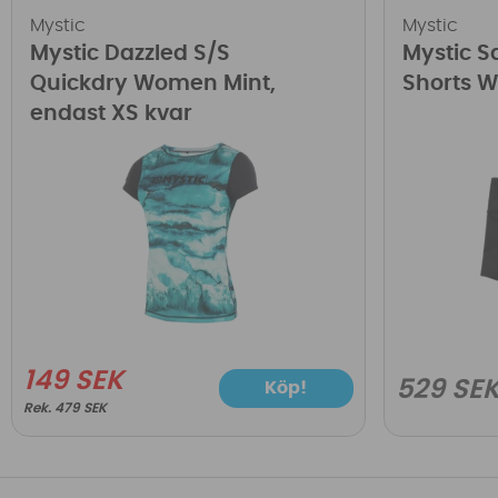
Mystic
Mystic
Mystic Dazzled S/S
Mystic S
Quickdry Women Mint,
Shorts 
endast XS kvar
149 SEK
529 SE
Köp!
479 SEK