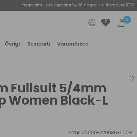
Prisgaranti
•
Returgaranti 14/30 dagar
•
Fri frakt över 1000:-
0
0
Övrigt
Restparti
Varumärken
m Fullsuit 5/4mm
ip Women Black-L
Artnr:
35000-220086-900-L