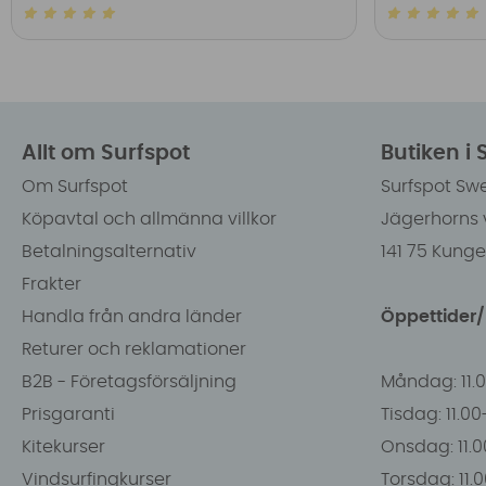
Allt om Surfspot
Butiken i
Om Surfspot
Surfspot Sw
Köpavtal och allmänna villkor
Jägerhorns 
Betalningsalternativ
141 75 Kung
Frakter
Handla från andra länder
Öppettider
Returer och reklamationer
B2B - Företagsförsäljning
Måndag: 11.
Prisgaranti
Tisdag: 11.0
Kitekurser
Onsdag: 11.0
Vindsurfingkurser
Torsdag: 11.