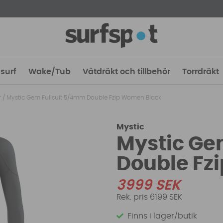
surf
Wake/Tub
Våtdräkt och tillbehör
Torrdräkt
r
/
Mystic Gem Fullsuit 5/4mm Double Fzip Women Black
Mystic
Mystic Ge
Double Fz
3999
SEK
6199 SEK
Finns i lager/butik