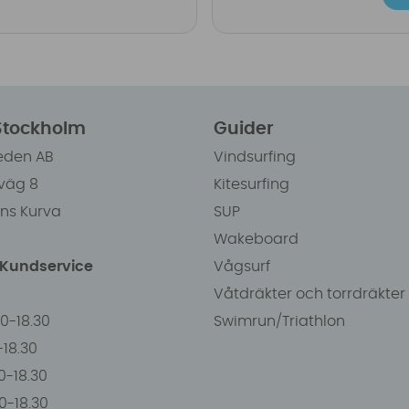
 Stockholm
Guider
eden AB
Vindsurfing
väg 8
Kitesurfing
ens Kurva
SUP
Wakeboard
/Kundservice
Vågsurf
Våtdräkter och torrdräkter
00-18.30
Swimrun/Triathlon
0-18.30
0-18.30
00-18.30