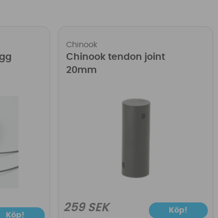
Chinook
ugg
Chinook tendon joint
20mm
259 SEK
Köp!
Köp!