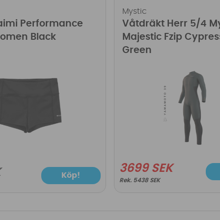
Mystic
aimi Performance
Våtdräkt Herr 5/4 M
Women Black
Majestic Fzip Cypres
Green
3699 SEK
K
Köp!
5438 SEK