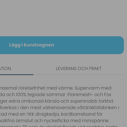
Lägg i kundvagnen
ATION
LEVERANS OCH FRAKT
maximal rörelsefrihet med värme. Supervarm med
da och 100% tejpade sömmar. Flaremesh- och Fox
 ger extra ombonad känsla och supersnabb torktid.
tillverkas i den mest välrenoverade våtdräktsfabriken i
stad med en YKK dragkedja, kardborreband för
halkfria ärmslut och nyckelficka med minispänne.