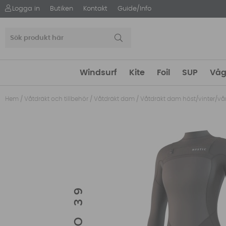
Logga in
Butiken
Kontakt
Guide/Info
Windsurf
Kite
Foil
SUP
Våg
Hem
/
Våtdräkt och tillbehör
/
Våtdräkt dam
/
Våtdräkt dam höst/vinter/vå