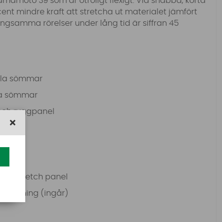
amamoto 39 som är otroligt flexigt. Vid snabba, korta
cent mindre kraft att stretcha ut materialet jämfört
ångsamma rörelser under lång tid är siffran 45
alla sömmar
da sömmar
 och ryggpanel
ägs stretch panel
stängning (ingår)