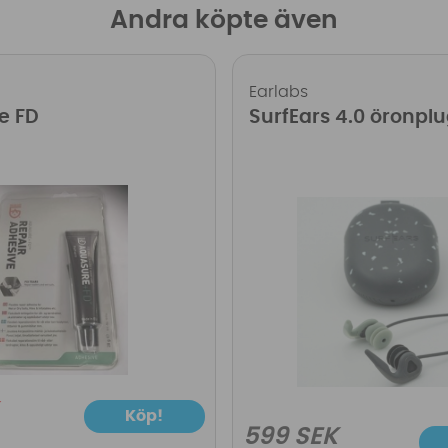
Andra köpte även
Earlabs
e FD
SurfEars 4.0 öronpl
Köp!
599 SEK