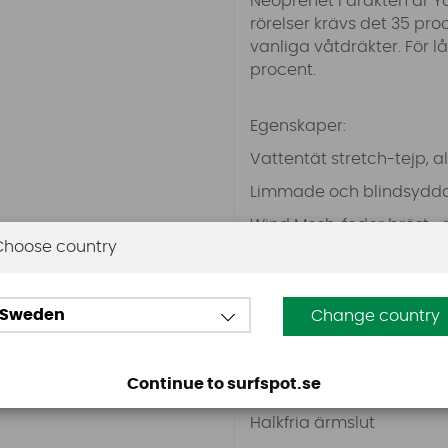
Neoprenet i dräkten är Y
rörelser krävs det 35 pro
vanliga våtdräkter. För l
procent.
Egenskaper:
Vattentät stretch-tejp, 
Limmade och blindsyd
Wind Mesh: foder bröst-
Choose country
YKK dragkedja
Aquabarrier
Sweden
Change country
Back knee emboss
Förstärkta knän med 4-v
Continue to surfspot.se
Kardborreband för ankel
Halkfria ärmslut