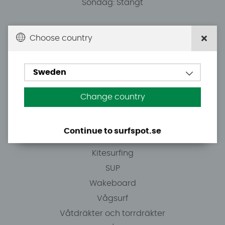
Söndag: Stängt
Du kan hämta ordrar efter överenskommelse från
Choose country
10.00.
Sweden
Tel: +46 8 7101600
E-post: info@surfspot.se
Change country
Guider
Continue to surfspot.se
Vindsurfing
Kitesurfing
SUP
Wakeboard
Vågsurf
Våtdräkter och torrdräkter