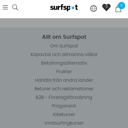
0
0
Allt om Surfspot
Om Surfspot
Köpavtal och allmänna villkor
Betalningsalternativ
Frakter
Handla från andra länder
Returer och reklamationer
B2B - Företagsförsäljning
Prisgaranti
Kitekurser
Vindsurfingkurser