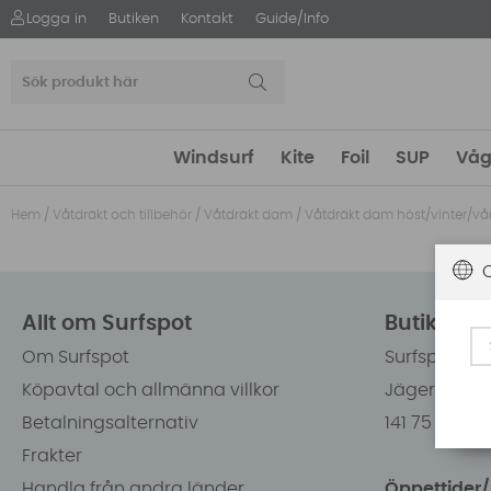
Logga in
Butiken
Kontakt
Guide/Info
Windsurf
Kite
Foil
SUP
Våg
Hem
/
Våtdräkt och tillbehör
/
Våtdräkt dam
/
Våtdräkt dam höst/vinter/vå
Allt om Surfspot
Butiken i
Om Surfspot
Surfspot Sw
Köpavtal och allmänna villkor
Jägerhorns 
Betalningsalternativ
141 75 Kung
Frakter
Handla från andra länder
Öppettider