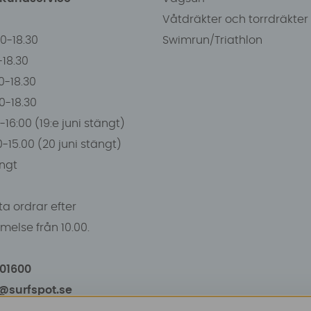
Våtdräkter och torrdräkter
00-18.30
Swimrun/Triathlon
0-18.30
0-18.30
00-18.30
-16:00 (19:e juni stängt)
0-15.00 (20 juni stängt)
ngt
a ordrar efter
else från 10.00.
101600
o@surfspot.se