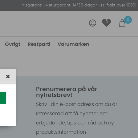
Prisgaranti
•
Returgaranti 14/30 dagar
•
Fri frakt över 1000:-
0
0
Övrigt
Restparti
Varumärken
Prenumerera på vår
nyhetsbrev!
Skriv i din e-post adress om du är
intresserad att få nyheter om
erbjudande, tips och råd och ny
produktsinformation