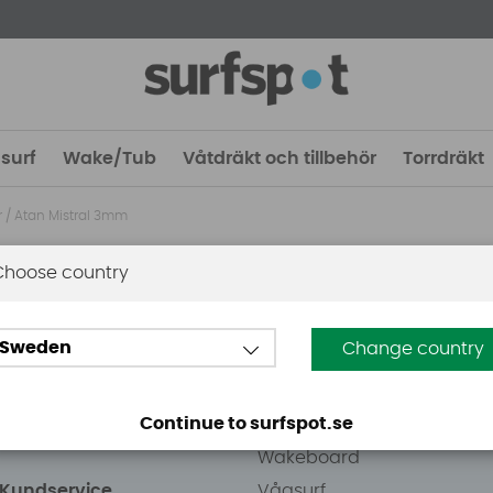
surf
Wake/Tub
Våtdräkt och tillbehör
Torrdräkt
r
/
Atan Mistral 3mm
Choose country
 Stockholm
Guider
Sweden
Change country
eden AB
Vindsurfing
väg 8
Kitesurfing
Continue to surfspot.se
ens Kurva
SUP
Wakeboard
/Kundservice
Vågsurf