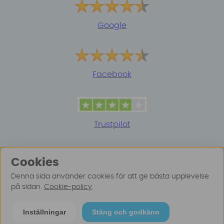
Google
Facebook
Trustpilot
Cookies
Denna sida använder cookies för att ge bästa upplevelse
på sidan.
Cookie-policy
.
© 2025 Surfspot. Vi använder oss av cookies -
Läs
Inställningar
Stäng och godkänn
mer här
.