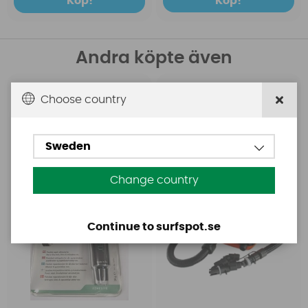
Köp!
Köp!
Andra köpte även
Aquasure
Base
Choose country
Aquasure FD
Base Rechargeable
SUP Pump
Sweden
Change country
Continue to surfspot.se