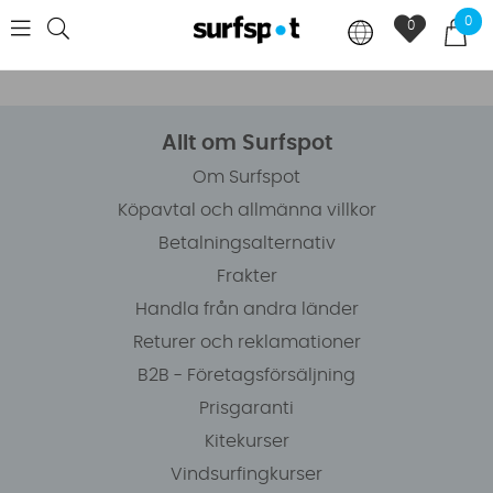
0
0
Allt om Surfspot
Om Surfspot
Köpavtal och allmänna villkor
Betalningsalternativ
Frakter
Handla från andra länder
Returer och reklamationer
B2B - Företagsförsäljning
Prisgaranti
Kitekurser
Vindsurfingkurser