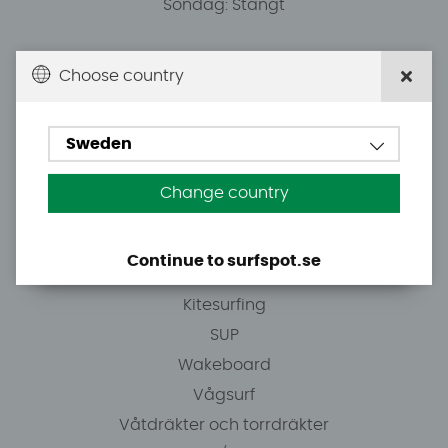
Söndag: Stängt
Du kan hämta ordrar efter överenskommelse från
Choose country
10.00.
Sweden
Tel: +46 8 7101600
E-post: info@surfspot.se
Change country
Guider
Continue to surfspot.se
Vindsurfing
Kitesurfing
SUP
Wakeboard
Vågsurf
Våtdräkter och torrdräkter