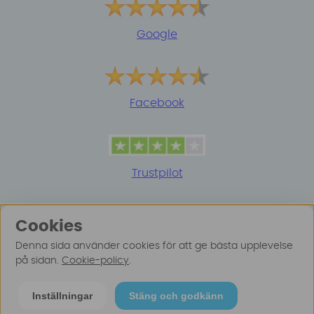
Google
Facebook
Trustpilot
Cookies
Denna sida använder cookies för att ge bästa upplevelse
på sidan.
Cookie-policy
.
© 2025 Surfspot. Vi använder oss av cookies -
Läs
Inställningar
Stäng och godkänn
mer här
.