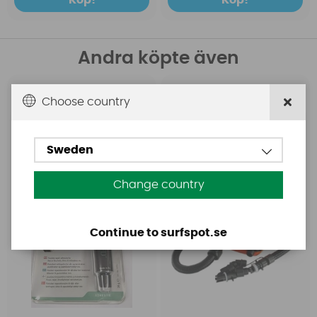
Andra köpte även
Aquasure
Base
Choose country
Aquasure FD
Base Rechargeable
SUP Pump
Sweden
Change country
Continue to surfspot.se