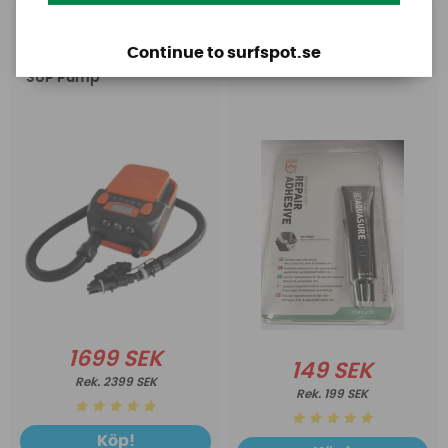
Base
Aquasure
Continue to surfspot.se
Base Rechargeable
Aquasure FD
SUP Pump
1699 SEK
149 SEK
2399 SEK
199 SEK
Köp!