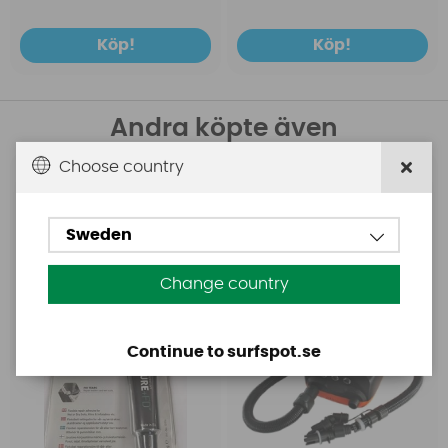
Köp!
Köp!
Andra köpte även
Choose country
Aquasure
Base
Aquasure FD
Base Rechargeable
SUP Pump
Sweden
Change country
Continue to surfspot.se