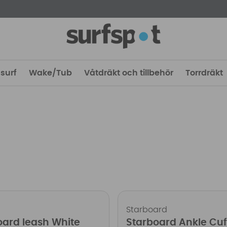
surf
Wake/Tub
Våtdräkt och tillbehör
Torrdräkt
Starboard
oard leash White
Starboard Ankle Cuf