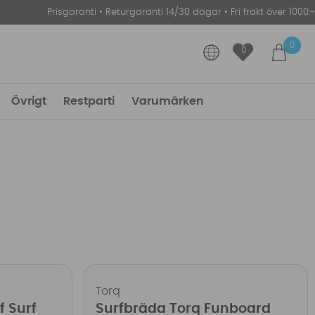
Prisgaranti
•
Returgaranti 14/30 dagar
•
Fri frakt över 1000:-
0
0
Övrigt
Restparti
Varumärken
Torq
f Surf
Surfbräda Torq Funboard