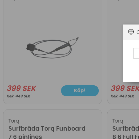
399 SEK
399 SE
Köp!
449 SEK
449 SEK
Torq
Torq
Surfbräda Torq Funboard
Surfbrä
7 6 pinlines
8 6 Full 