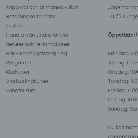
Köpavtal och allmänna villkor
Jägerhorns 
Betalningsalternativ
141 75 Kung
Frakter
Handla från andra länder
Öppettider
Returer och reklamationer
B2B - Företagsförsäljning
Måndag: 11.
Prisgaranti
Tisdag: 11.0
Kitekurser
Onsdag: 11.0
Vindsurfingkurser
Torsdag: 11.
Wingfoilkurs
Fredag: 11.00
Lördag: 10.0
Söndag: Stä
Du kan hämt
överenskomm