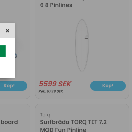
6 8 Pinlines
5599 SEK
Köp!
Köp!
6799 SEK
Torq
gboard
Surfbräda TORQ TET 7.2
MOD Fun Pinline