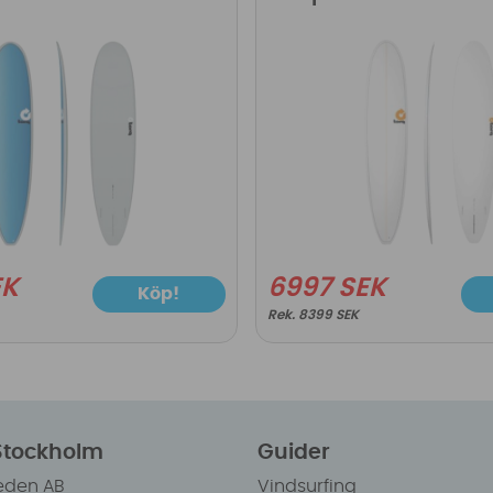
EK
6997 SEK
Köp!
8399 SEK
 Stockholm
Guider
eden AB
Vindsurfing