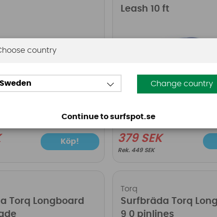
Leash 10 ft
Choose country
Sweden
Change country
Continue to surfspot.se
K
379 SEK
Köp!
449 SEK
Torq
da Torq Longboard
Surfbräda Torq Lon
Fade
9 0 pinlines