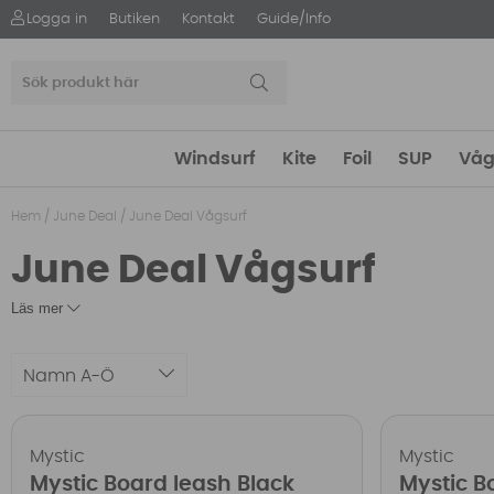
Logga in
Butiken
Kontakt
Guide/Info
Windsurf
Kite
Foil
SUP
Våg
Hem
/
June Deal
/
June Deal Vågsurf
June Deal Vågsurf
Läs mer
Namn A-Ö
Mystic
Mystic
Mystic Board leash Black
Mystic B