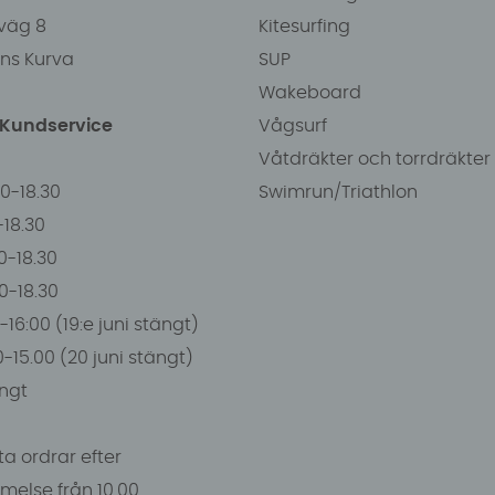
väg 8
Kitesurfing
ens Kurva
SUP
Wakeboard
/Kundservice
Vågsurf
Våtdräkter och torrdräkter
00-18.30
Swimrun/Triathlon
0-18.30
0-18.30
00-18.30
-16:00 (19:e juni stängt)
0-15.00 (20 juni stängt)
ngt
a ordrar efter
else från 10.00.