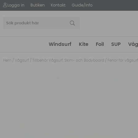
Logga in
Butiken
Kontakt
Guide/Info
Windsurf
Kite
Foil
SUP
Våg
Hem
/
Vågsurf
/
Tillbehör Vågsurf, Skim- och Bodyboard
/
Fenor för vågsur