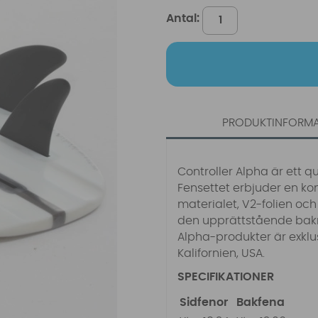
Antal:
PRODUKTINFORM
Controller Alpha är ett q
Fensettet erbjuder en k
materialet, V2-folien oc
den upprättstående bakre
Alpha-produkter är exklu
Kalifornien, USA.
SPECIFIKATIONER
Sidfenor
Bakfena