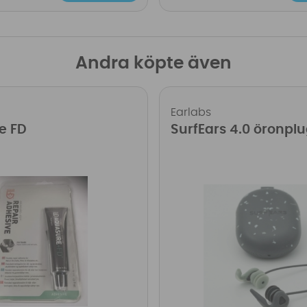
Andra köpte även
Earlabs
e FD
SurfEars 4.0 öronpl