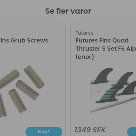
Se fler varor
Futures
Fins Grub Screws
Futures Fins Quad
5
Thruster 5 Set F6 Al
fenor)
1349 SEK
Köp!