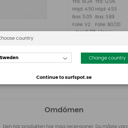
Yta: 18.24
Yta: 12.06
Höjd: 4.50
Höjd: 4.53
Bas: 5.05
Bas: 3.89
Folie: V2
Folie: 80/20
Innehåll:
4 fenor
Choose country
Storlek/Längd:
Large
Färg:
Kolfiber
Finbox:
Futures
Sweden
Change country
IP-skyddsklass:
9.4
Setup 1:
Quad
Setup 2:
5.7
Continue to surfspot.se
Konstruktion:
Alpha
Omdömen
Den här produkten har inga recensioner. Du måste vara