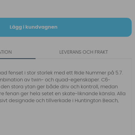
Lägg i kundvagnen
ATION
LEVERANS OCH FRAKT
uad fenset i stor storlek med ett Ride Nummer på 5.7.
ombination av twin- och quad-egenskaper. C6-
h den stora ytan ger både driv och kontroll, medan
 fenan ger hela setet en skate-liknande känsla. Alla
sivt designade och tillverkade i Huntington Beach,