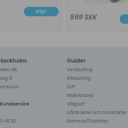
Köp!
599 SEK
 Stockholm
Guider
eden AB
Vindsurfing
väg 8
Kitesurfing
ens Kurva
SUP
Wakeboard
/Kundservice
Vågsurf
Våtdräkter och torrdräkter
00-18.30
Swimrun/Triathlon