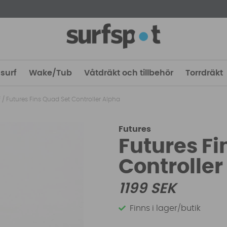
surf
Wake/Tub
Våtdräkt och tillbehör
Torrdräkt
f
/
Futures Fins Quad Set Controller Alpha
Futures
Futures Fi
Controller
1199
SEK
Finns i lager/butik