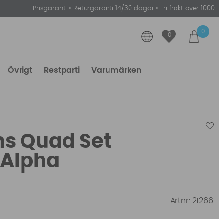
Prisgaranti
•
Returgaranti 14/30 dagar
•
Fri frakt över 1000:-
0
0
Övrigt
Restparti
Varumärken
ns Quad Set
 Alpha
Artnr:
21266