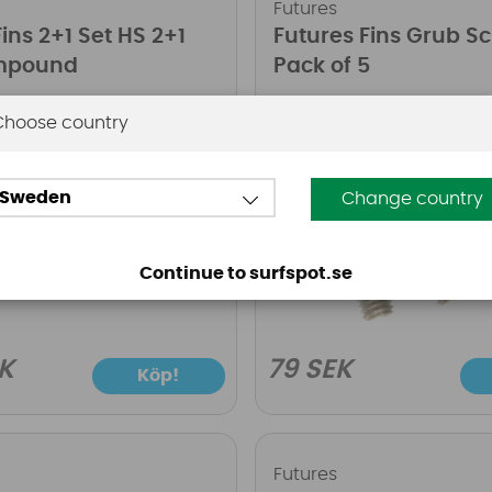
Futures
ins 2+1 Set HS 2+1
Futures Fins Grub S
mpound
Pack of 5
Choose country
Sweden
Change country
Continue to surfspot.se
K
79 SEK
Köp!
Futures