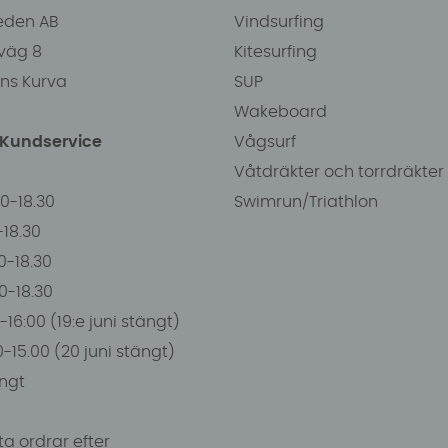
eden AB
Vindsurfing
väg 8
Kitesurfing
ens Kurva
SUP
Wakeboard
/Kundservice
Vågsurf
Våtdräkter och torrdräkter
00-18.30
Swimrun/Triathlon
0-18.30
0-18.30
00-18.30
-16:00 (19:e juni stängt)
0-15.00 (20 juni stängt)
ngt
a ordrar efter