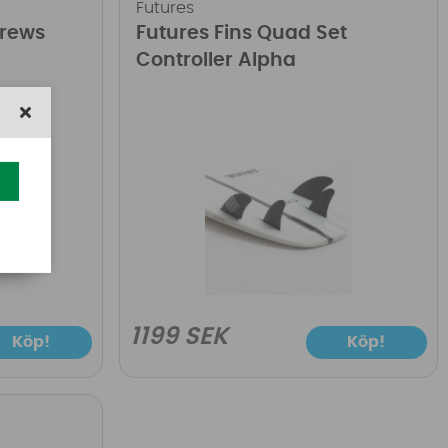
Futures
crews
Futures Fins Quad Set
Controller Alpha
1199 SEK
Köp!
Köp!