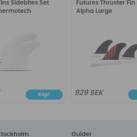
ins Sidebites Set
Futures Thruster Fin
Thermotech
Alpha Large
K
929 SEK
Köp!
 Stockholm
Guider