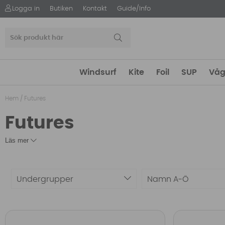
Logga in
Butiken
Kontakt
Guide/Info
Windsurf
Kite
Foil
SUP
Våg
Hem
/
Futures
Futures
Läs mer
Undergrupper
Namn A-Ö