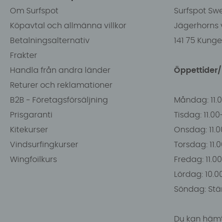
Om Surfspot
Surfspot Sw
Köpavtal och allmänna villkor
Jägerhorns 
Betalningsalternativ
141 75 Kung
Frakter
Handla från andra länder
Öppettider
Returer och reklamationer
B2B - Företagsförsäljning
Måndag: 11.
Prisgaranti
Tisdag: 11.0
Kitekurser
Onsdag: 11.0
Vindsurfingkurser
Torsdag: 11.
Wingfoilkurs
Fredag: 11.00
Lördag: 10.0
Söndag: Stä
Du kan hämt