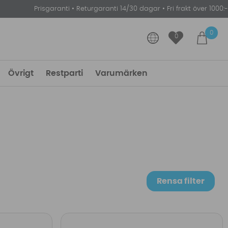
Prisgaranti
•
Returgaranti 14/30 dagar
•
Fri frakt över 1000:-
0
0
Övrigt
Restparti
Varumärken
Rensa filter