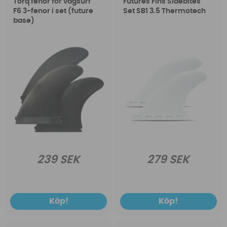
Torq fenor för vågsurf
Futures Fins Sidebites
F6 3-fenor i set (future
Set SB1 3.5 Thermotech
base)
239 SEK
279 SEK
Köp!
Köp!