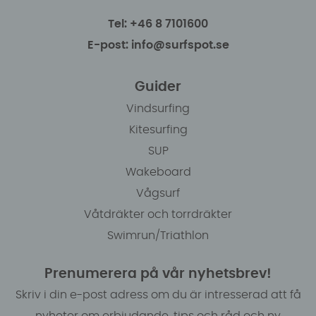
Tel: +46 8 7101600
E-post: info@surfspot.se
Guider
Vindsurfing
Kitesurfing
SUP
Wakeboard
Vågsurf
Våtdräkter och torrdräkter
Swimrun/Triathlon
Prenumerera på vår nyhetsbrev!
Skriv i din e-post adress om du är intresserad att få
nyheter om erbjudande, tips och råd och ny