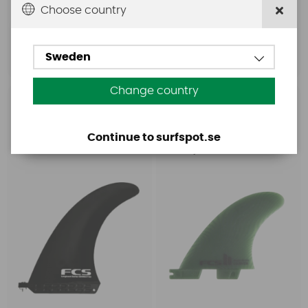
399 SEK
399 SEK
Choose country
579 SEK
579 SEK
Sweden
Köp!
Köp!
Change country
FCS
FCS
FCS Connect GF
FCS II Carver Neo Glass
longboard 9 tum
Small Quad Rear (2
Continue to surfspot.se
fenor)