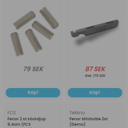
79 SEK
87 SEK
179 SEK
Köp!
Köp!
FCS
Tekkno
Fenor 2 st stickdjup
Fenor Minituttle 2st
9,4cm (FCS
(Demo)