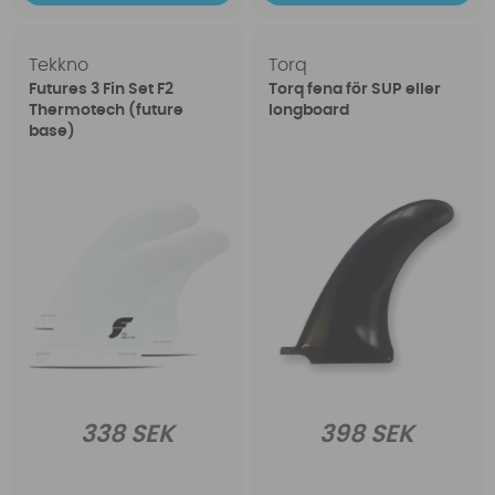
Tekkno
Torq
Futures 3 Fin Set F2
Torq fena för SUP eller
Thermotech (future
longboard
base)
338 SEK
398 SEK