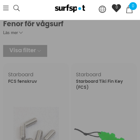
0
0
Fenor för vågsurf
Läs mer
Visa filter
Starboard
Starboard
FCS fenskruv
Starboard Tiki Fin Key
(FCS)