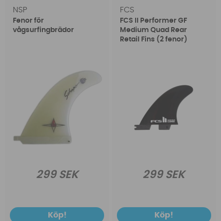
NSP
FCS
Fenor för
FCS II Performer GF
vågsurfingbrädor
Medium Quad Rear
Retail Fins (2 fenor)
299 SEK
299 SEK
Köp!
Köp!