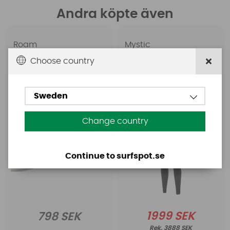
Andra köpte även
Roam
Mystic
ROAM Thruster Fin Set
Mystic Dazzled Fullsuit
Choose country
Allround Large two Tab
5/3mm Double Fzip
(FCS) Honeycomb
Women Black
Sweden
Change country
Continue to surfspot.se
1999 SEK
798 SEK
3888 SEK