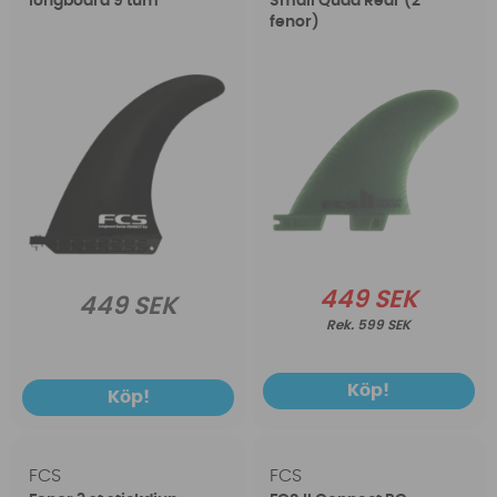
longboard 9 tum
Small Quad Rear (2
fenor)
449 SEK
449 SEK
599 SEK
Köp!
Köp!
FCS
FCS