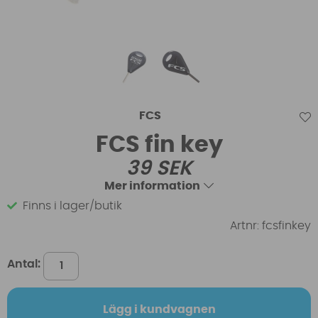
FCS
FCS fin key
39
SEK
Mer information
Finns i lager/butik
Artnr:
fcsfinkey
Antal:
Lägg i kundvagnen