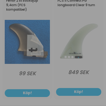
Fenor 2 st stickdjup
FCS II Connect PG
9,4cm (FCS
longboard Clear 9 tum
kompatibel)
849 SEK
99 SEK
Köp!
Köp!