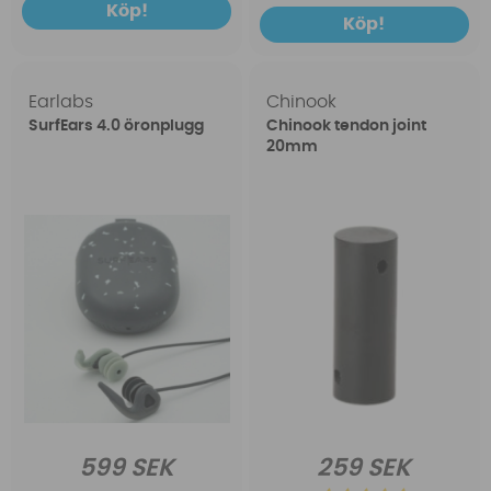
Köp!
Köp!
Earlabs
Chinook
SurfEars 4.0 öronplugg
Chinook tendon joint
20mm
599 SEK
259 SEK