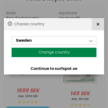
Base
Aquasure
Base Rechargeable
Aquasure FD
SUP Pump
Choose country
Sweden
Change country
Continue to surfspot.se
1699 SEK
149 SEK
2399 SEK
199 SEK