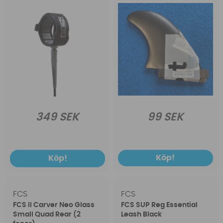
99 SEK
349 SEK
Köp!
Köp!
FCS
FCS
FCS II Carver Neo Glass
FCS SUP Reg Essential
Small Quad Rear (2
Leash Black