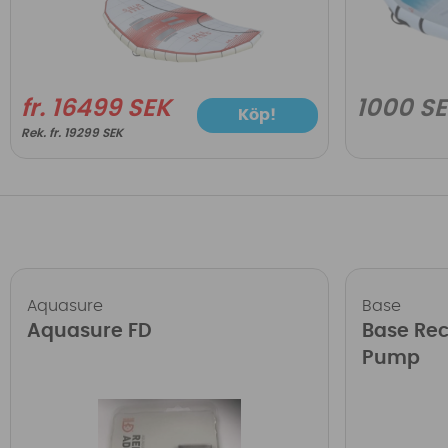
1000 S
fr. 16499 SEK
Köp!
fr. 19299 SEK
Aquasure
Base
Aquasure FD
Base Re
Pump