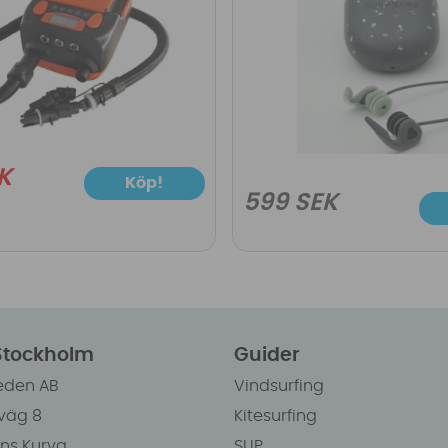
K
Köp!
599 SEK
 Stockholm
Guider
eden AB
Vindsurfing
väg 8
Kitesurfing
ens Kurva
SUP