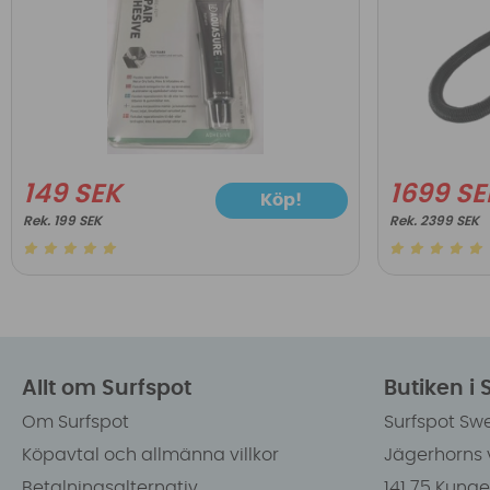
149 SEK
1699 SE
Köp!
199 SEK
2399 SEK
Allt om Surfspot
Butiken i
Om Surfspot
Surfspot Sw
Köpavtal och allmänna villkor
Jägerhorns 
Betalningsalternativ
141 75 Kung