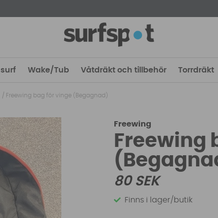
surf
Wake/Tub
Våtdräkt och tillbehör
Torrdräkt
l
/
Freewing bag för vinge (Begagnad)
Freewing
Freewing b
(Begagna
80
SEK
Finns i lager/butik