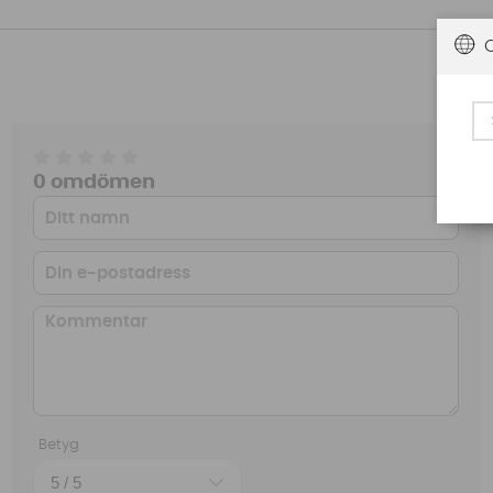
0 omdömen
Betyg