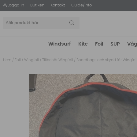
Logga in
Butiken
Kontakt
Guide/Info
Windsurf
Kite
Foil
SUP
Våg
Hem
/
Foil
/
Wingfoil
/
Tillbehör Wingfoil
/
Boardbags och skydd för Wingfoi