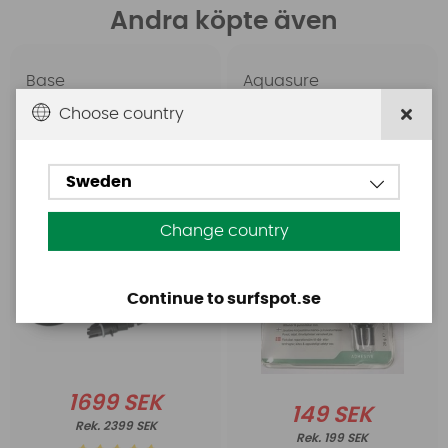
Andra köpte även
Base
Aquasure
Base Rechargeable
Aquasure FD
Choose country
SUP Pump
Sweden
Change country
Continue to surfspot.se
1699 SEK
149 SEK
2399 SEK
199 SEK