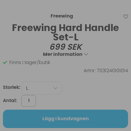
Freewing
Freewing Hard Handle
Set-L
699
SEK
Mer information
Finns i lager/butik
Artnr:
7031240101014
Storlek:
Antal:
Lägg i kundvagnen