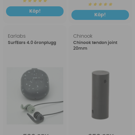
Köp!
Köp!
Earlabs
Chinook
SurfEars 4.0 öronplugg
Chinook tendon joint
20mm