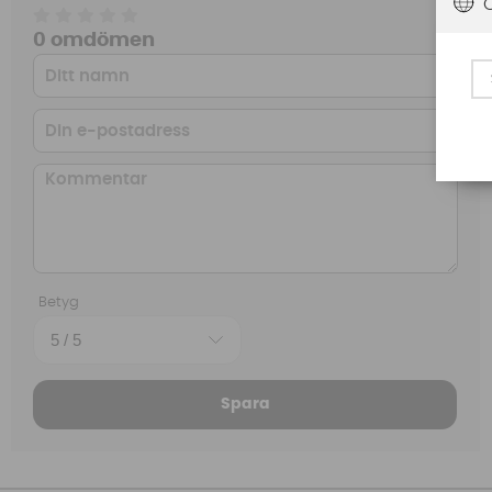
0 omdömen
Betyg
Spara