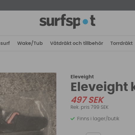
surf
Wake/Tub
Våtdräkt och tillbehör
Torrdräkt
Eleveight
Eleveight 
497
SEK
799 SEK
Finns i lager/butik