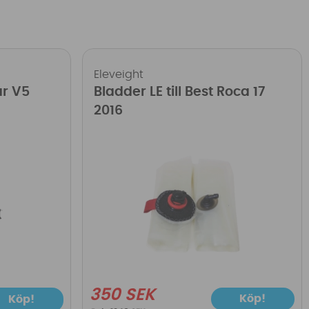
Eleveight
ar V5
Bladder LE till Best Roca 17
2016
350 SEK
Köp!
Köp!