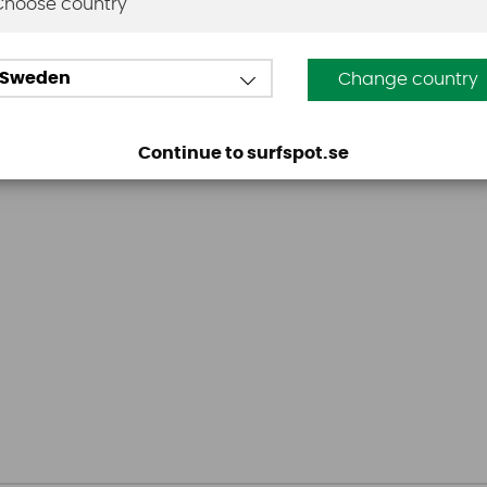
Choose country
Sweden
Change country
Continue to surfspot.se