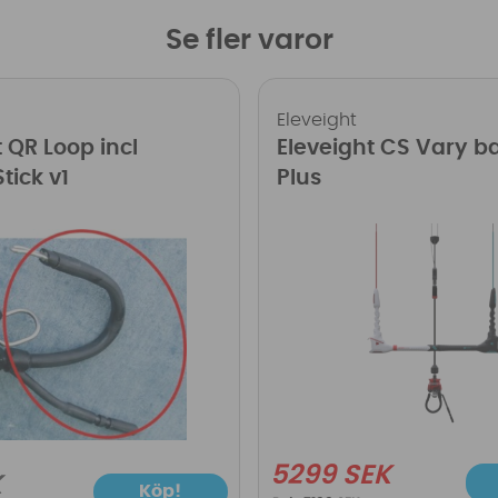
Se fler varor
Eleveight
 QR Loop incl
Eleveight CS Vary b
tick v1
Plus
5299 SEK
K
Köp!