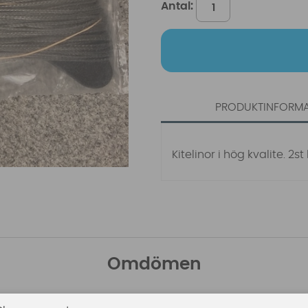
Antal:
PRODUKTINFORM
Kitelinor i hög kvalite. 2s
Omdömen
Den här produkten har inga recensioner. Du måste vara