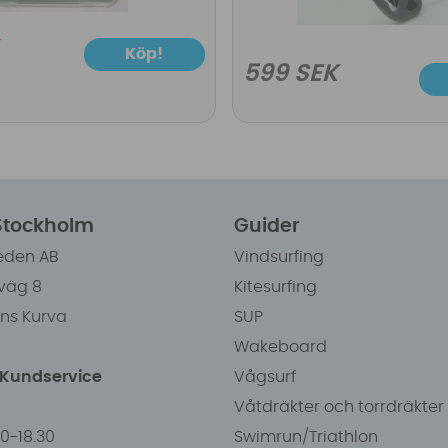
Köp!
599 SEK
 Stockholm
Guider
eden AB
Vindsurfing
väg 8
Kitesurfing
ens Kurva
SUP
Wakeboard
/Kundservice
Vågsurf
Våtdräkter och torrdräkter
00-18.30
Swimrun/Triathlon