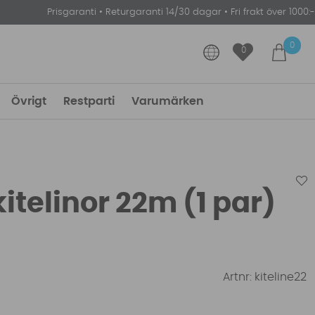
Prisgaranti
•
Returgaranti 14/30 dagar
•
Fri frakt över 1000:-
0
0
Övrigt
Restparti
Varumärken
kitelinor 22m (1 par)
Artnr:
kiteline22