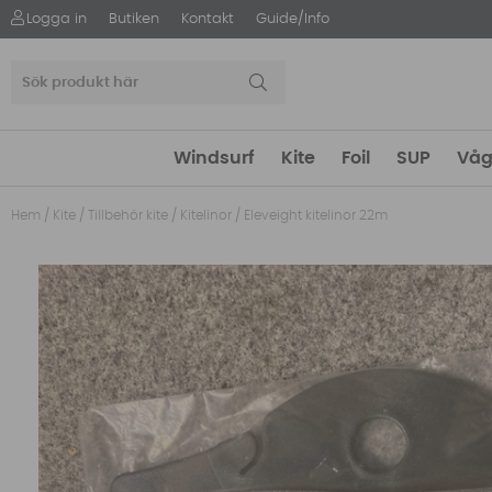
Logga in
Butiken
Kontakt
Guide/Info
Windsurf
Kite
Foil
SUP
Våg
Hem
/
Kite
/
Tillbehör kite
/
Kitelinor
/
Eleveight kitelinor 22m