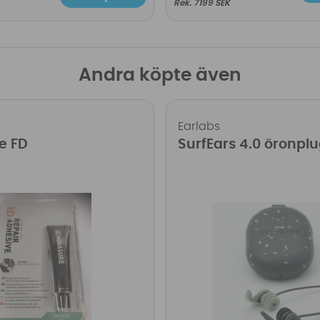
7199 SEK
Andra köpte även
Earlabs
e FD
SurfEars 4.0 öronpl