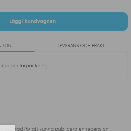
Lägg i kundvagnen
ATION
LEVERANS OCH FRAKT
t linor per förpackning.
 inloggad för att kunna publicera en recension.