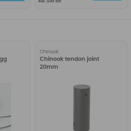
1248 SEK
Chinook
ugg
Chinook tendon joint
20mm