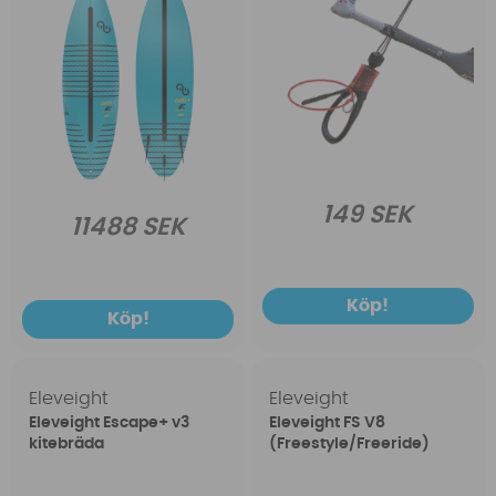
149 SEK
11488 SEK
Köp!
Köp!
Eleveight
Eleveight
Eleveight Escape+ v3
Eleveight FS V8
kitebräda
(Freestyle/Freeride)