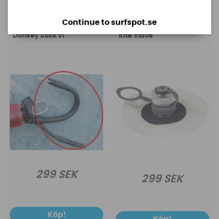
Eleveight
Eleveight
Continue to surfspot.se
Eleveight QR Loop incl
Eleveight Quick Flow
Donkey Stick v1
Kite Valve
299 SEK
299 SEK
Köp!