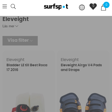
0
0
Eleveight
Läs mer
Visa filter
Eleveight
Eleveight
Bladder LE till Best Roca
Eleveight Airgo V4 Pads
17 2016
and Straps