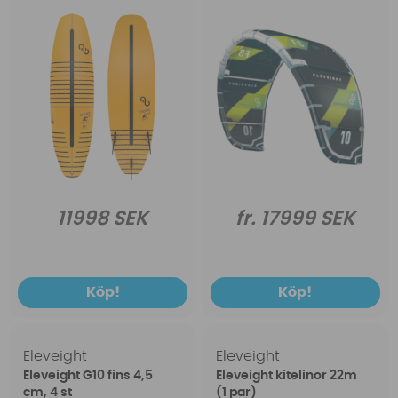
11998 SEK
fr. 17999 SEK
Köp!
Köp!
Eleveight
Eleveight
Eleveight G10 fins 4,5
Eleveight kitelinor 22m
cm, 4 st
(1 par)