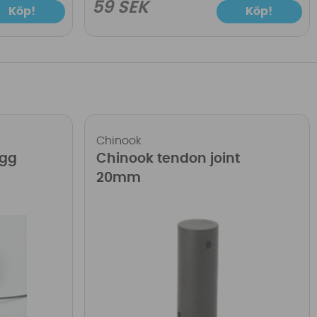
59 SEK
Köp!
Köp!
Chinook
ugg
Chinook tendon joint
20mm