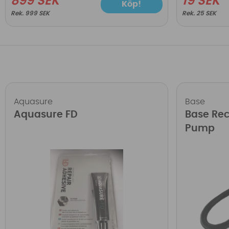
899 SEK
19 SEK
Köp!
999 SEK
25 SEK
Aquasure
Base
Aquasure FD
Base Re
Pump