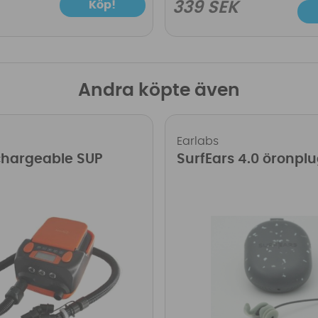
Köp!
339 SEK
Andra köpte även
Earlabs
chargeable SUP
SurfEars 4.0 öronpl