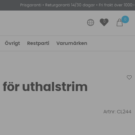
Prisgaranti
•
Returgaranti 14/30 dagar
•
Fri frakt över 1000:-
0
0
Övrigt
Restparti
Varumärken
för uthalstrim
Artnr:
CL244