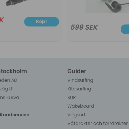
K
Köp!
599 SEK
 Stockholm
Guider
eden AB
Vindsurfing
väg 8
Kitesurfing
ens Kurva
SUP
Wakeboard
/Kundservice
Vågsurf
Våtdräkter och torrdräkter