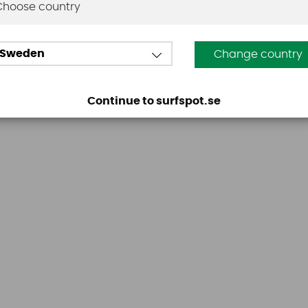
Choose country
Den här produkten har inga recensioner. Du måste vara
Sweden
Change country
Continue to surfspot.se