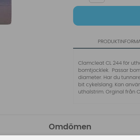
PRODUKTINFORM
Clamcleat CL 244 för uth
bomtjocklek. Passar bo
diameter. Har du tunnare
bit cykelslang. Kan anvä
uthalstrim. Orginal från 
Omdömen