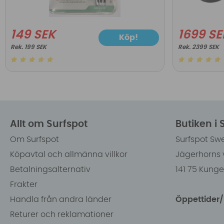
149 SEK
1699 SE
Köp!
199 SEK
2399 SEK
Allt om Surfspot
Butiken i
Om Surfspot
Surfspot Sw
Köpavtal och allmänna villkor
Jägerhorns 
Betalningsalternativ
141 75 Kung
Frakter
Handla från andra länder
Öppettider
Returer och reklamationer