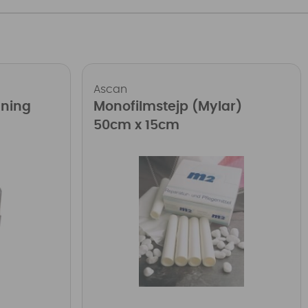
Ascan
gning
Monofilmstejp (Mylar)
50cm x 15cm