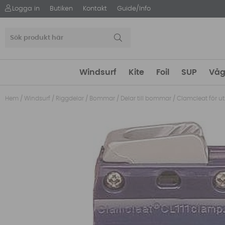
Logga in
Butiken
Kontakt
Guide/Info
Windsurf
Kite
Foil
SUP
Våg
Hem
/
Windsurf
/
Riggdelar
/
Bommar
/
Delar till bommar
/
Clamcleat för ut