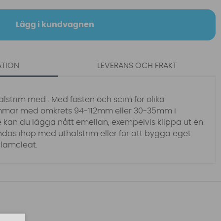
Lägg i kundvagnen
ATION
LEVERANS OCH FRAKT
alstrim med . Med fästen och scim för olika
mmar med omkrets 94-112mm eller 30-35mm i
 kan du lägga nått emellan, exempelvis klippa ut en
ndas ihop med uthalstrim eller för att bygga eget
Clamcleat.