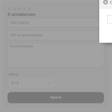
0 omdömen
Betyg
Spara