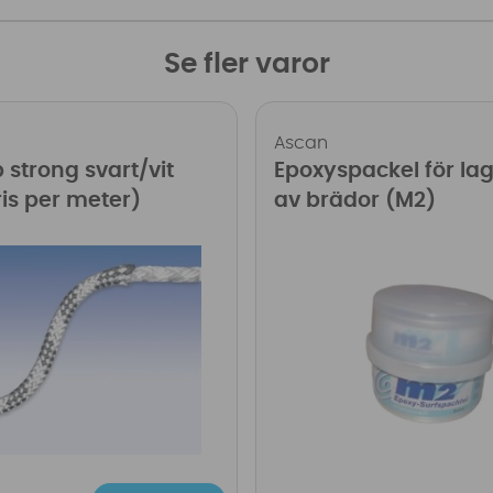
Se fler varor
Ascan
 strong svart/vit
Epoxyspackel för la
s per meter)
av brädor (M2)