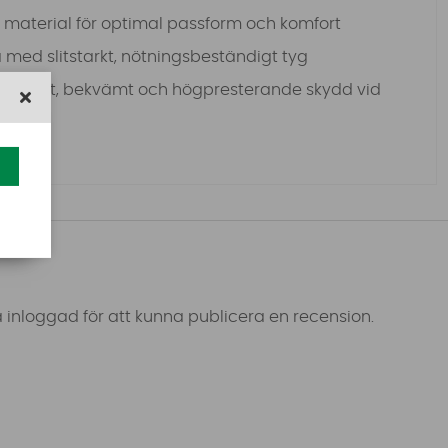
gt material för optimal passform och komfort
med slitstarkt, nötningsbeständigt tyg
 ha diskret, bekvämt och högpresterande skydd vid
 inloggad för att kunna publicera en recension.