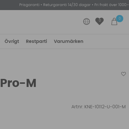
Prisgaranti
•
Returgaranti 14/30 dagar
•
Fri frakt över 1000:-
0
0
Övrigt
Restparti
Varumärken
 Pro-M
Artnr:
KNE-10112-U-001-M