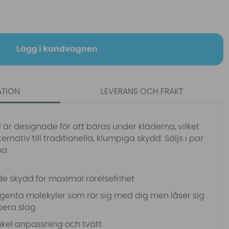
Lägg i kundvagnen
ATION
LEVERANS OCH FRAKT
r designade för att bäras under kläderna, vilket
ternativ till traditionella, klumpiga skydd. Säljs i par
na.
de skydd för maximal rörelsefrihet
ligenta molekyler som rör sig med dig men låser sig
rbera slag
kel anpassning och tvätt