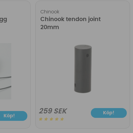
Chinook
ugg
Chinook tendon joint
20mm
259 SEK
Köp!
Köp!