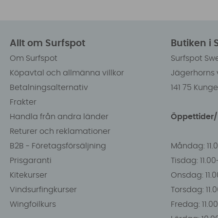
Allt om Surfspot
Butiken i
Om Surfspot
Surfspot Sw
Köpavtal och allmänna villkor
Jägerhorns 
Betalningsalternativ
141 75 Kung
Frakter
Handla från andra länder
Öppettider
Returer och reklamationer
B2B - Företagsförsäljning
Måndag: 11.
Prisgaranti
Tisdag: 11.0
Kitekurser
Onsdag: 11.0
Vindsurfingkurser
Torsdag: 11.
Wingfoilkurs
Fredag: 11.00