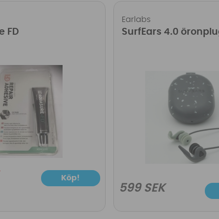
Earlabs
e FD
SurfEars 4.0 öronpl
Köp!
599 SEK