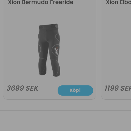
Xion Bermuda Freeride
Xion Elb
3699 SEK
1199 SE
Köp!