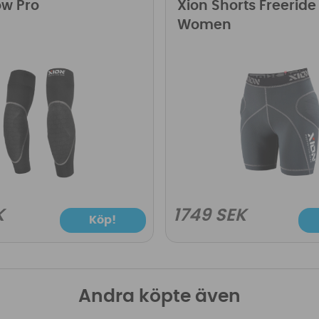
ow Pro
Xion Shorts Freeride
Women
K
1749 SEK
Köp!
Andra köpte även