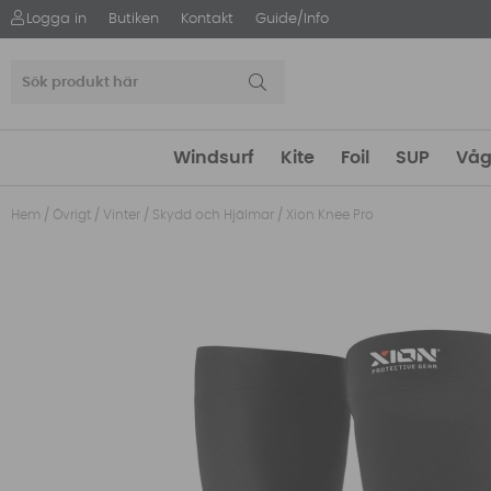
Logga in
Butiken
Kontakt
Guide/Info
Windsurf
Kite
Foil
SUP
Våg
Hem
/
Övrigt
/
Vinter
/
Skydd och Hjälmar
/
Xion Knee Pro