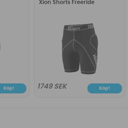
Xion Shorts Freeride
1749 SEK
Köp!
Köp!