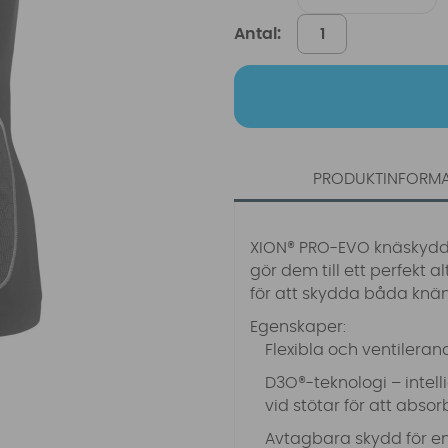
Antal:
PRODUKTINFORM
XION® PRO-EVO knäskydd ä
gör dem till ett perfekt al
för att skydda båda knä
Egenskaper:
Flexibla och ventileran
D3O®-teknologi – intel
vid stötar för att abso
Avtagbara skydd för en