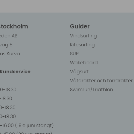
 Stockholm
Guider
eden AB
Vindsurfing
väg 8
Kitesurfing
ens Kurva
SUP
Wakeboard
/Kundservice
Vågsurf
Våtdräkter och torrdräkter
00-18.30
Swimrun/Triathlon
0-18.30
0-18.30
00-18.30
-16:00 (19:e juni stängt)