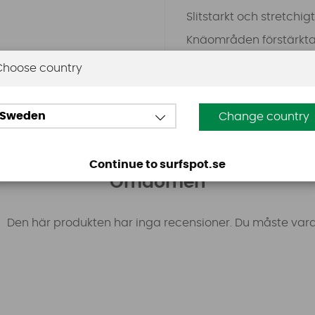
Slitstarkt och stretchi
Knäområden förstärkta 
Perfekt för dig som vill
Choose country
extrema sporter!
Se Storleksguide
Sweden
Change country
Continue to surfspot.se
Omdömen
Den här produkten har inga recensioner. Du måste vara