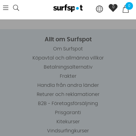
0
0
Allt om Surfspot
Om Surfspot
Köpavtal och allmänna villkor
Betalningsalternativ
Frakter
Handla från andra länder
Returer och reklamationer
B2B - Företagsförsäljning
Prisgaranti
Kitekurser
Vindsurfingkurser