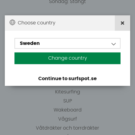
Söndag: Stängt
Du kan hämta ordrar efter överenskommelse från
Choose country
10.00.
Sweden
Tel: +46 8 7101600
E-post: info@surfspot.se
Change country
Guider
Continue to surfspot.se
Vindsurfing
Kitesurfing
SUP
Wakeboard
Vågsurf
Våtdräkter och torrdräkter