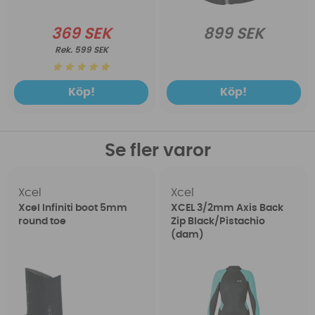
369 SEK
899 SEK
599 SEK
Köp!
Köp!
Se fler varor
Xcel
Xcel
Xcel Infiniti boot 5mm
XCEL 3/2mm Axis Back
round toe
Zip Black/Pistachio
(dam)