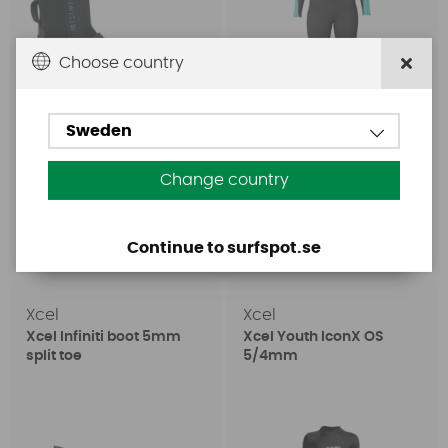
Choose country
Sweden
fr. 597 SEK
1399 SEK
Change country
fr. 919 SEK
2099 SEK
Köp!
Köp!
Continue to surfspot.se
Xcel
Xcel
Xcel Infiniti boot 5mm
Xcel Youth IconX OS
split toe
5/4mm