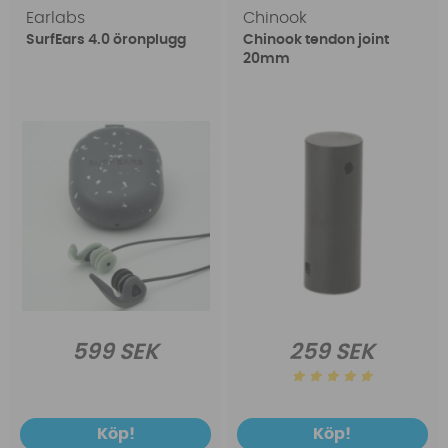
Earlabs
Chinook
SurfEars 4.0 öronplugg
Chinook tendon joint
20mm
599 SEK
259 SEK
Köp!
Köp!