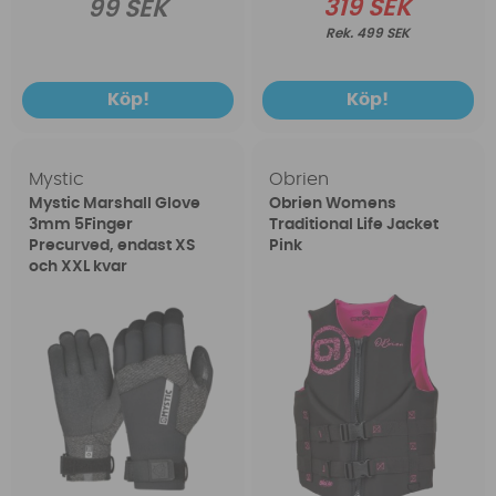
319 SEK
99 SEK
499 SEK
Köp!
Köp!
Mystic
Obrien
Mystic Marshall Glove
Obrien Womens
3mm 5Finger
Traditional Life Jacket
Precurved, endast XS
Pink
och XXL kvar