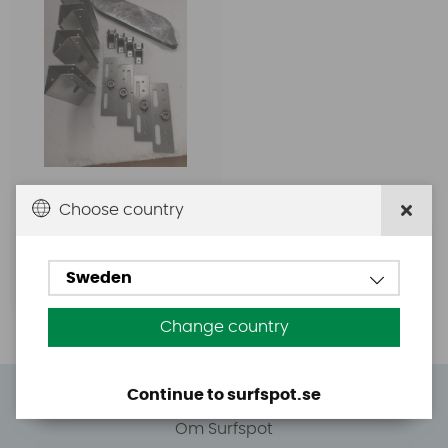
4999 SEK
Choose country
Sweden
Köp!
Change country
Continue to surfspot.se
Allt om Surfspot
Om Surfspot