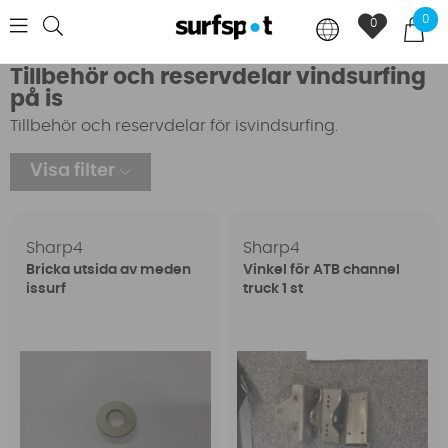
0
0
Tillbehör och reservdelar vindsurfing
på is
Tillbehör och reservdelar för isvindsurfing.
Visa filter
Sharp4
Sharp4
Bricka utsida av meden
Vinkel för ATB channel
issurf
truck 1 st