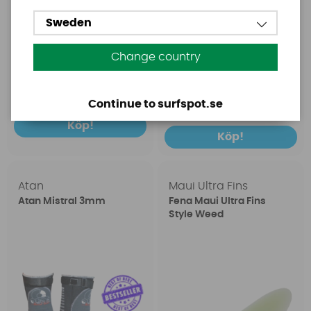
Sweden
Change country
19 SEK
259 SEK
25 SEK
Continue to surfspot.se
Köp!
Köp!
Atan
Maui Ultra Fins
Atan Mistral 3mm
Fena Maui Ultra Fins
Style Weed