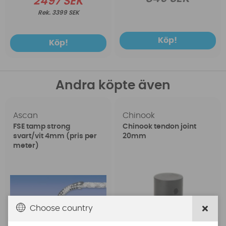
2497 SEK
3399 SEK
Köp!
Köp!
Andra köpte även
Ascan
Chinook
FSE tamp strong
Chinook tendon joint
svart/vit 4mm (pris per
20mm
meter)
Choose country