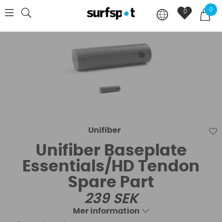
0
0
Unifiber
Unifiber Baseplate
Essentials/HD Tendon
Spare Part
239
SEK
Mer information