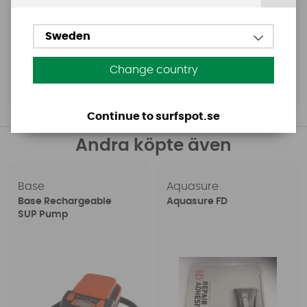
4097 SEK
19 SEK
Sweden
5899 SEK
Change country
Köp!
Köp!
Continue to surfspot.se
Andra köpte även
Base
Aquasure
Base Rechargeable
Aquasure FD
SUP Pump