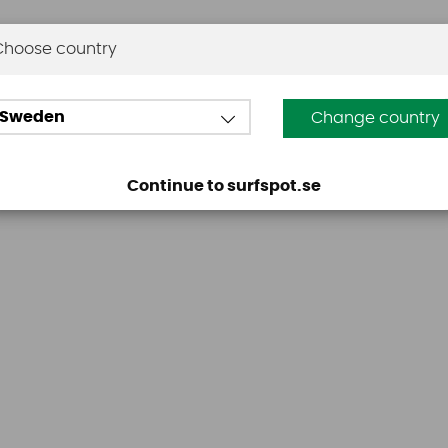
Choose country
Omdömen
Sweden
Change country
Den här produkten har inga recensioner. Du måste vara
Continue to surfspot.se