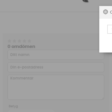
0 omdömen
Betyg