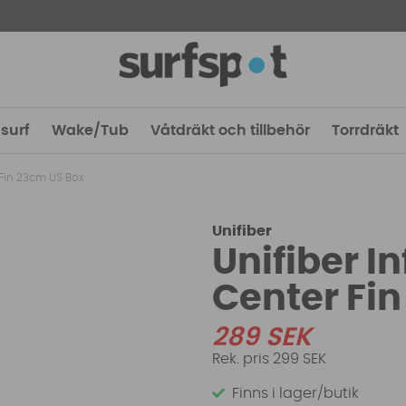
surf
Wake/Tub
Våtdräkt och tillbehör
Torrdräkt
 Fin 23cm US Box
Unifiber
Unifiber I
Center Fi
289
SEK
299 SEK
Finns i lager/butik