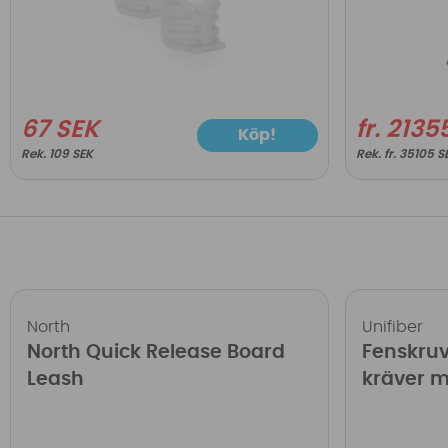
67 SEK
fr. 2135
Köp!
109 SEK
fr. 35105 S
North
Unifiber
North Quick Release Board
Fenskruv
Leash
kräver m