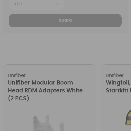
Spara
Unifiber
Unifiber
Unifiber Modular Boom
Wingfoil
Head RDM Adapters White
Startkitt
(2 PCS)