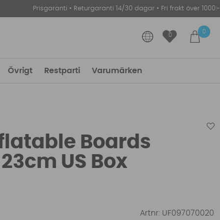
Prisgaranti
•
Returgaranti 14/30 dagar
•
Fri frakt över 1000:-
0
0
Övrigt
Restparti
Varumärken
nflatable Boards
n 23cm US Box
Artnr:
UF097070020