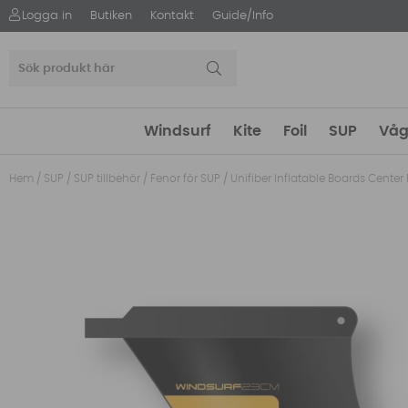
Logga in
Butiken
Kontakt
Guide/Info
Windsurf
Kite
Foil
SUP
Våg
Hem
/
SUP
/
SUP tillbehör
/
Fenor för SUP
/
Unifiber Inflatable Boards Center