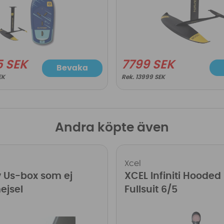
5 SEK
7799 SEK
Bevaka
EK
13999 SEK
Andra köpte även
Xcel
 Us-box som ej
XCEL Infiniti Hooded
ejsel
Fullsuit 6/5