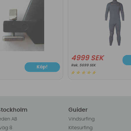
4999 SEK
5699 SEK
Köp!
 Stockholm
Guider
eden AB
Vindsurfing
väg 8
Kitesurfing