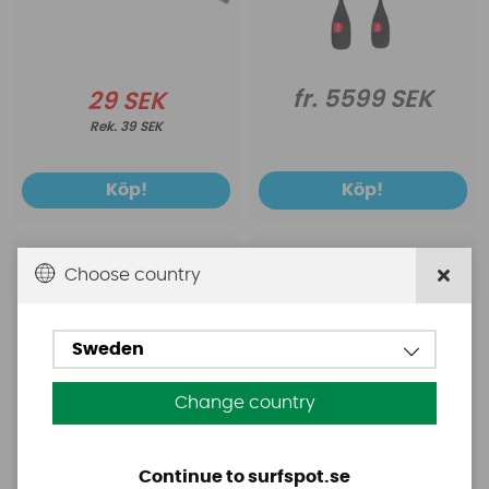
fr. 5599 SEK
29 SEK
39 SEK
Köp!
Köp!
Starboard
Starboard
Choose country
Starboard SUP
Starboard 6 5 X 29.5 Air
Inflatable Allstar Zen
Foil Delux SC
SC 14 x 26
Sweden
Change country
Continue to surfspot.se