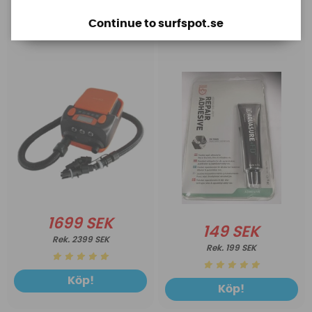
Base Rechargeable
Aquasure FD
Continue to surfspot.se
SUP Pump
1699 SEK
149 SEK
2399 SEK
199 SEK
Köp!
Köp!