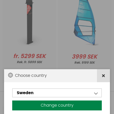
fr. 5299 SEK
3999 SEK
fr. 5899 SEK
9199 SEK
Choose country
Köp!
Köp!
Sweden
Andra köpte även
Change country
Base
Aquasure