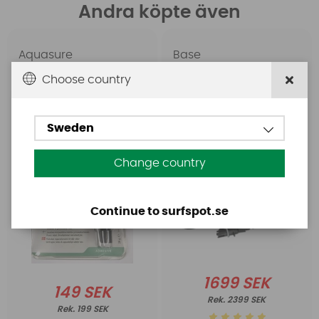
Andra köpte även
Aquasure
Base
Aquasure FD
Base Rechargeable
Choose country
SUP Pump
Sweden
Change country
Continue to surfspot.se
1699 SEK
149 SEK
2399 SEK
199 SEK