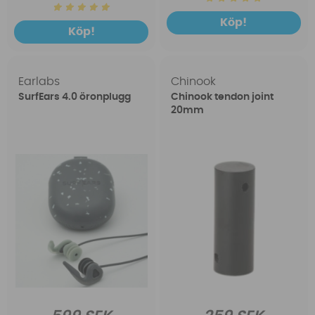
Köp!
Köp!
Earlabs
Chinook
SurfEars 4.0 öronplugg
Chinook tendon joint
20mm