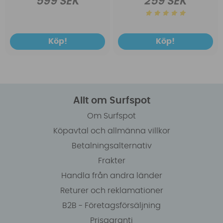
599 SEK
259 SEK
Köp!
Köp!
Allt om Surfspot
Om Surfspot
Köpavtal och allmänna villkor
Betalningsalternativ
Frakter
Handla från andra länder
Returer och reklamationer
B2B - Företagsförsäljning
Prisgaranti