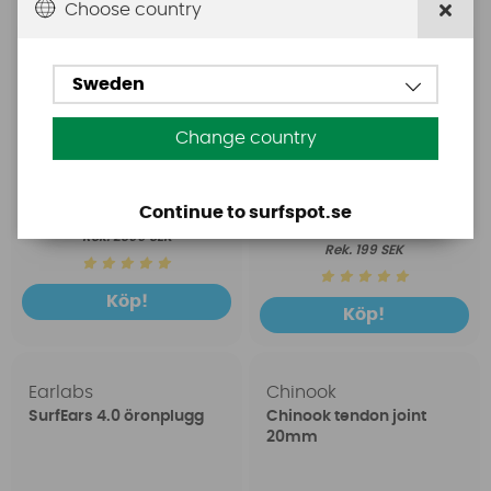
Choose country
Sweden
Change country
1699 SEK
Continue to surfspot.se
149 SEK
2399 SEK
199 SEK
Köp!
Köp!
Earlabs
Chinook
SurfEars 4.0 öronplugg
Chinook tendon joint
20mm