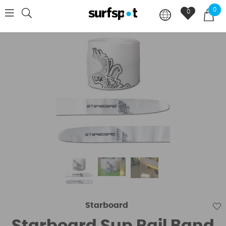
0
0
Starboard
Starboard Sup Rail Band