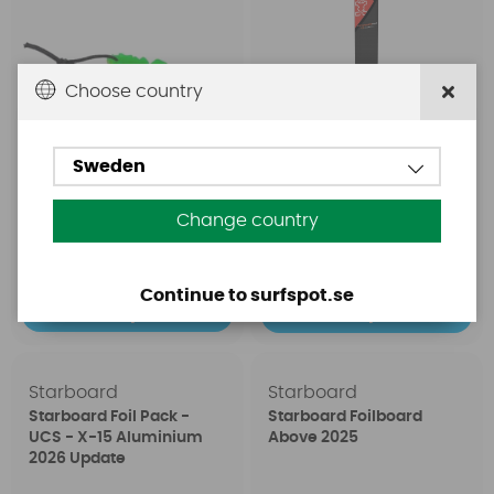
Choose country
Sweden
fr. 4699 SEK
29 SEK
Change country
fr. 5299 SEK
39 SEK
Continue to surfspot.se
Köp!
Köp!
Starboard
Starboard
Starboard Foil Pack -
Starboard Foilboard
UCS - X-15 Aluminium
Above 2025
2026 Update