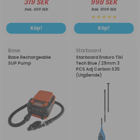
319 SEK
998 SEK
499 SEK
1099 SEK
Köp!
Köp!
Base
Starboard
Base Rechargeable
Starboard Enduro Tiki
SUP Pump
Tech Blue / 29mm 3
PCS Adj Carbon S35
(Utgående)