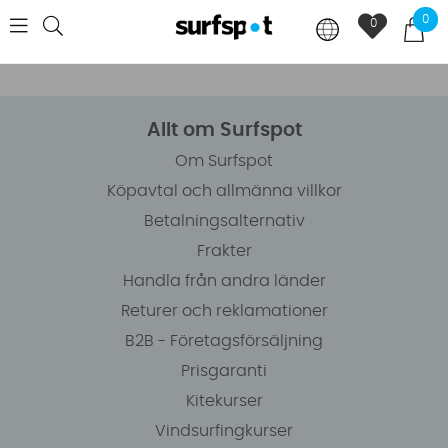
0
0
Allt om Surfspot
Om Surfspot
Köpavtal och allmänna villkor
Betalningsalternativ
Frakter
Handla från andra länder
Returer och reklamationer
B2B - Företagsförsäljning
Prisgaranti
Kitekurser
Vindsurfingkurser