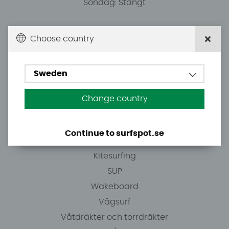
Söndag: Stängt
Du kan hämta ordrar efter överenskommelse från
Choose country
10.00.
Sweden
Tel: +46 8 7101600
E-post: info@surfspot.se
Change country
Guider
Continue to surfspot.se
Vindsurfing
Kitesurfing
SUP
Wakeboard
Vågsurf
Våtdräkter och torrdräkter