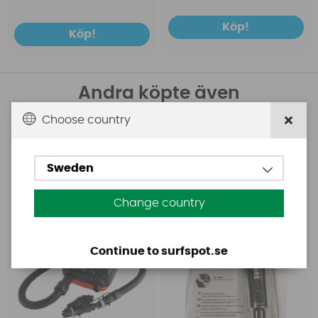
Köp!
Köp!
Andra köpte även
Choose country
Base
Aquasure
Base Rechargeable
Aquasure FD
SUP Pump
Sweden
Change country
Continue to surfspot.se