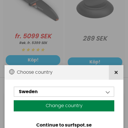
fr. 5099 SEK
289 SEK
fr. 5399 SEK
Köp!
Köp!
Choose country
Andra köpte även
Sweden
Base
Aquasure
Change country
Base Rechargeable
Aquasure FD
SUP Pump
Continue to surfspot.se