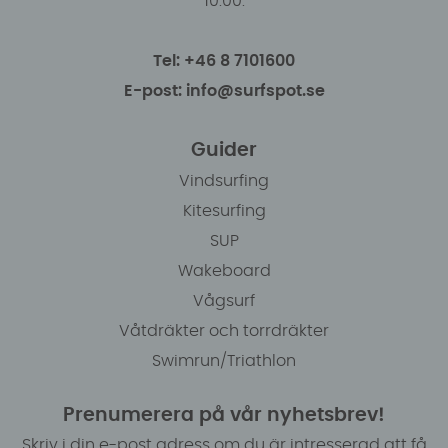
10.00.
Tel: +46 8 7101600
E-post: info@surfspot.se
Guider
Vindsurfing
Kitesurfing
SUP
Wakeboard
Vågsurf
Våtdräkter och torrdräkter
Swimrun/Triathlon
Prenumerera på vår nyhetsbrev!
Skriv i din e-post adress om du är intresserad att få