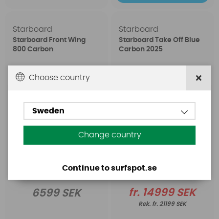
Starboard
Starboard
Starboard Front Wing
Starboard Take Off Blue
800 Carbon
Carbon 2025
Choose country
Sweden
Change country
Continue to surfspot.se
fr. 14999 SEK
6599 SEK
fr. 21199 SEK