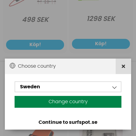
1298 SEK
498 SEK
Köp!
Köp!
Choose country
Andra köpte även
Sweden
Base
Aquasure
Base Rechargeable
Aquasure FD
SUP Pump
Change country
Continue to surfspot.se