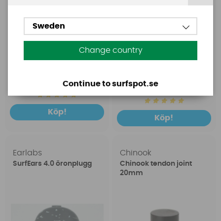
Sweden
Change country
1699 SEK
149 SEK
Continue to surfspot.se
2399 SEK
199 SEK
Köp!
Köp!
Earlabs
Chinook
SurfEars 4.0 öronplugg
Chinook tendon joint
20mm