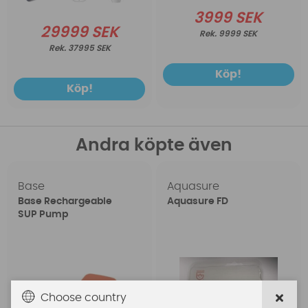
3999 SEK
29999 SEK
9999 SEK
37995 SEK
Köp!
Köp!
Andra köpte även
Base
Aquasure
Base Rechargeable
Aquasure FD
SUP Pump
Choose country