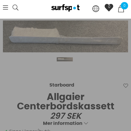
0
0
Starboard
Allgaier
Centerbordskassett
297
SEK
Mer information