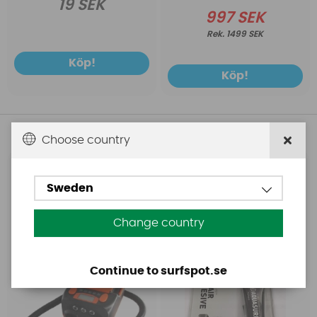
19 SEK
997 SEK
1499 SEK
Köp!
Köp!
Andra köpte även
Choose country
Base
Aquasure
Sweden
Base Rechargeable
Aquasure FD
SUP Pump
Change country
Continue to surfspot.se