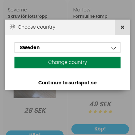
Severne
Marlow
Skruv för fotstropp
Formuline tamp
Hex-4
professional 3,8mm
Choose country
White (pris per meter)
Sweden
Change country
Continue to surfspot.se
49 SEK
28 SEK
Köp!