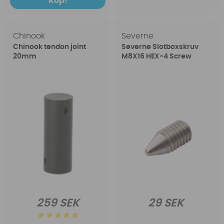
Köp!
Chinook
Severne
Chinook tendon joint
Severne Slotboxskruv
20mm
M8X16 HEX-4 Screw
259 SEK
29 SEK