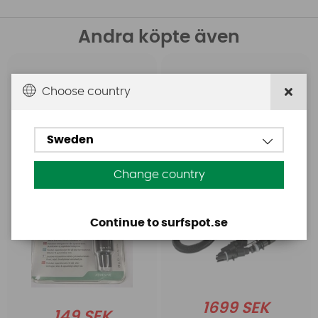
Andra köpte även
Aquasure
Base
Choose country
Aquasure FD
Base Rechargeable
SUP Pump
Sweden
Change country
Continue to surfspot.se
1699 SEK
149 SEK